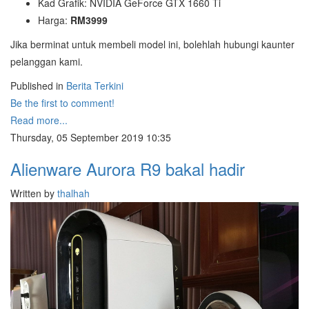
Kad Grafik: NVIDIA GeForce GTX 1660 Ti
Harga:
RM3999
Jika berminat untuk membeli model ini, bolehlah hubungi kaunter
pelanggan kami.
Published in
Berita Terkini
Be the first to comment!
Read more...
Thursday, 05 September 2019 10:35
Alienware Aurora R9 bakal hadir
Written by
thalhah